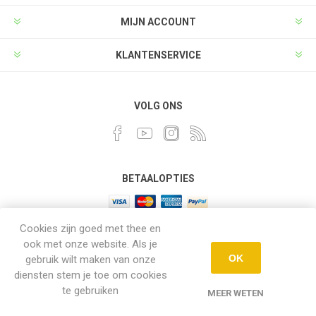
MIJN ACCOUNT
KLANTENSERVICE
VOLG ONS
BETAALOPTIES
Cookies zijn goed met thee en
ook met onze website. Als je
OK
gebruik wilt maken van onze
Powered by
nopCommerce
diensten stem je toe om cookies
Copyright ; 2026 Leaves with hugs. Alle rechten
te gebruiken
MEER WETEN
voorbehouden