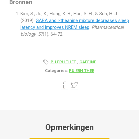
Bronnen
Kim, S., Jo, K., Hong, K. B., Han, S. H., & Suh, H. J.
(2019).
GABA and l-theanine mixture decreases sleep
latency and improves NREM sleep
.
Pharmaceutical
biology
,
57
(1), 64-72.
PU ERH THEE
,
CAFEÏNE
Categories:
PU ERH THEE
Opmerkingen