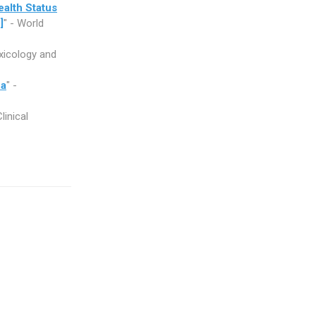
ealth Status
‎
" - World
xicology and
ea
" -
linical