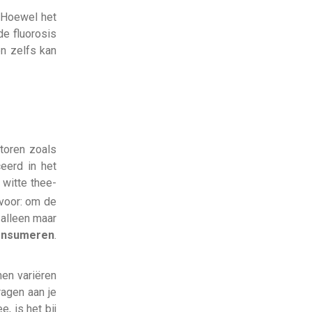
. Hoewel het
de fluorosis
n zelfs kan
ctoren zoals
ceerd in het
 witte thee-
 voor: om de
 alleen maar
consumeren
.
nen variëren
ragen aan je
, is het bij