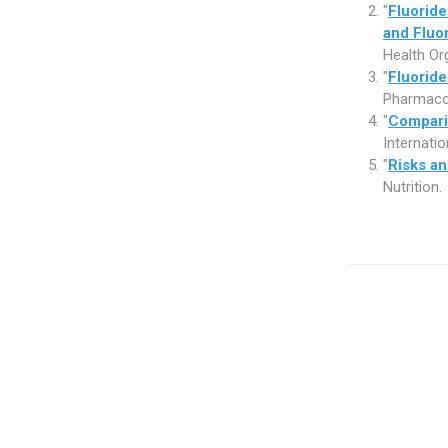
"
Fluoride
and Fluo
Health Or
"
Fluoride
Pharmaco
"
Comparis
Internati
"
Risks an
Nutrition.