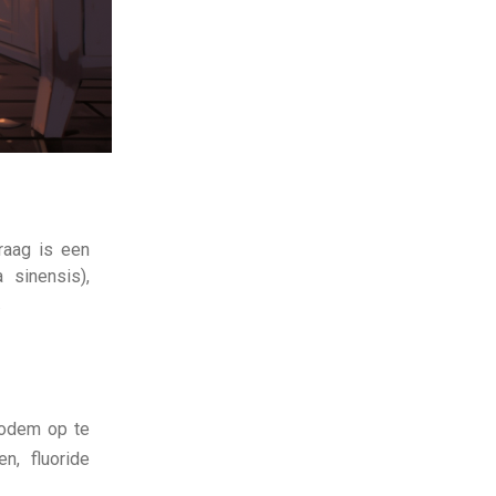
raag is een
 sinensis),
.
odem op te
n, fluoride