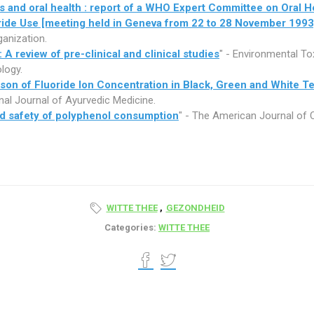
s and oral health : report of a WHO Expert Committee on Oral H
ride Use [‎meeting held in Geneva from 22 to 28 November 1993]
ganization.
: A review of pre-clinical and clinical studies
" - Environmental To
logy.
on of Fluoride Ion Concentration in Black, Green and White T
onal Journal of Ayurvedic Medicine.
d safety of polyphenol consumption
" - The American Journal of C
WITTE THEE
,
GEZONDHEID
Categories:
WITTE THEE