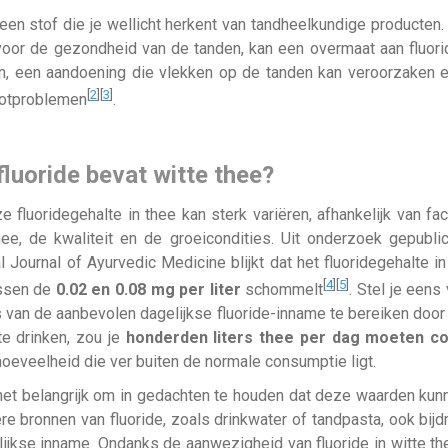
 een stof die je wellicht herkent van tandheelkundige producten
voor de gezondheid van de tanden, kan een overmaat aan fluori
n, een aandoening die vlekken op de tanden kan veroorzaken e
[
2
]
[
3
]
botproblemen
.
luoride bevat witte thee?
e fluoridegehalte in thee kan sterk variëren, afhankelijk van fa
ee, de kwaliteit en de groeicondities. Uit onderzoek gepubli
al Journal of Ayurvedic Medicine blijkt dat het fluoridegehalte in
[
4
]
[
5
]
ussen de
0.02 en 0.08 mg per liter
schommelt
. Stel je eens
van de aanbevolen dagelijkse fluoride-inname te bereiken door
te drinken, zou je
honderden liters thee per dag moeten 
hoeveelheid die ver buiten de normale consumptie ligt.
et belangrijk om in gedachten te houden dat deze waarden kun
re bronnen van fluoride, zoals drinkwater of tandpasta, ook bijd
lijkse inname. Ondanks de aanwezigheid van fluoride in witte thee