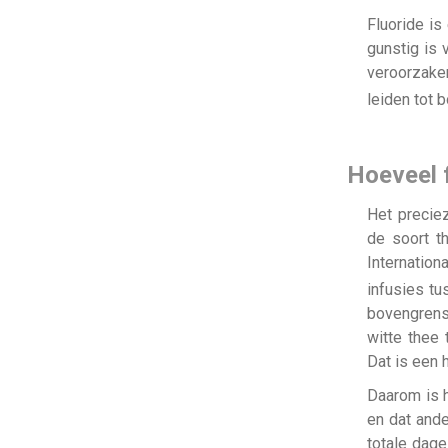
Fluoride is
gunstig is 
veroorzake
leiden tot 
Hoeveel f
Het preciez
de soort th
Internation
infusies t
bovengrens 
witte thee 
Dat is een 
Daarom is h
en dat ande
totale dage