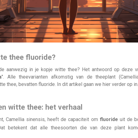
te thee fluoride?
ride aanwezig in je kopje witte thee? Het antwoord op deze v
a
". Alle theevarianten afkomstig van de theeplant (Camellia
tte thee, bevatten fluoride. In dit artikel gaan we hier verder op in
en witte thee: het verhaal
t, Camellia sinensis, heeft de capaciteit om
fluoride
uit de b
Dat betekent dat alle theesoorten die van deze plant kome