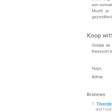
een normale
Mocht je t
gezondheid
Koop wit
Ontdek de 
theesoort t
Hugs,
Admar
Bronnen
"
Fluoride
and Food 