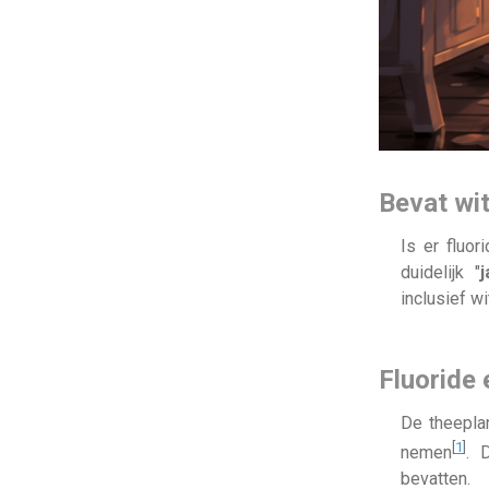
Bevat wit
Is er fluo
duidelijk "
j
inclusief wi
Fluoride 
De theeplan
[
1
]
nemen
. 
bevatten.